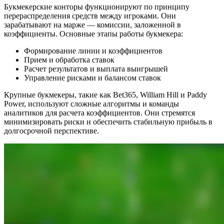
Букмекерские конторы функционируют по принципу
перераспределения средств между игроками. Они
зарабатывают на марже — комиссии, заложенной в
коэффициенты. Основные этапы работы букмекера:
Формирование линии и коэффициентов
Прием и обработка ставок
Расчет результатов и выплата выигрышей
Управление рисками и балансом ставок
Крупные букмекеры, такие как Bet365, William Hill и Paddy
Power, используют сложные алгоритмы и команды
аналитиков для расчета коэффициентов. Они стремятся
минимизировать риски и обеспечить стабильную прибыль в
долгосрочной перспективе.