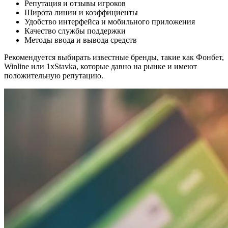
Репутация и отзывы игроков
Широта линии и коэффициенты
Удобство интерфейса и мобильного приложения
Качество службы поддержки
Методы ввода и вывода средств
Рекомендуется выбирать известные бренды, такие как Фонбет,
Winline или 1xStavka, которые давно на рынке и имеют
положительную репутацию.