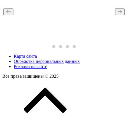
Карта сайта
Обработка персональных данных
Реклама на сайте
Все права защищены © 2025