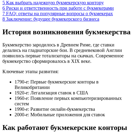
5
Как выбрать надежную букмекерскую контору
6
Риски и ответственность при работе с букмекерами
7
FAQ: ответы на популярные вопросы о букмекерах
8
Заключение: будущее букмекерского бизнеса
История возникновения букмекерства
Букмекерство зародилось в Древнем Риме, где ставки
делались на гладиаторские бои. В средневековой Англии
появились первые тотализаторы на скачках. Современное
букмекерство сформировалось в XIX веке.
Ключевые этапы развития:
1790-е: Первые букмекерские конторы в
Великобритании
1920-е: Легализация ставок в США
1960-е: Появление первых компьютеризированных
систем
1990-е: Развитие онлайн-букмекерства
2000-е: Мобильные приложения для ставок
Как работают букмекерские конторы