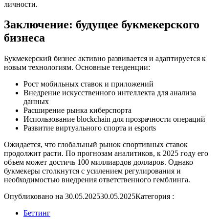
личности.
Заключение: будущее букмекерского
бизнеса
Букмекерский бизнес активно развивается и адаптируется к
новым технологиям. Основные тенденции:
Рост мобильных ставок и приложений
Внедрение искусственного интеллекта для анализа
данных
Расширение рынка киберспорта
Использование blockchain для прозрачности операций
Развитие виртуального спорта и esports
Ожидается, что глобальный рынок спортивных ставок
продолжит расти. По прогнозам аналитиков, к 2025 году его
объем может достичь 100 миллиардов долларов. Однако
букмекеры столкнутся с усилением регулирования и
необходимостью внедрения ответственного гемблинга.
Опубликовано на
30.05.2025
30.05.2025
Категория :
Беттинг