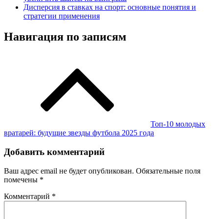
Дисперсия в ставках на спорт: основные понятия и
стратегии применения
Навигация по записям
Топ-10 молодых
вратарей: будущие звезды футбола 2025 года
Добавить комментарий
Ваш адрес email не будет опубликован.
Обязательные поля
помечены
*
Комментарий
*