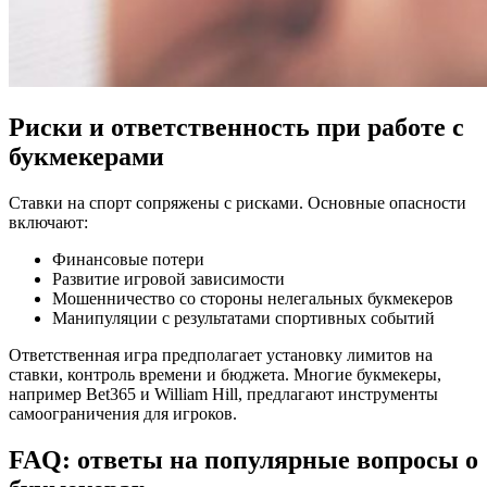
Риски и ответственность при работе с
букмекерами
Ставки на спорт сопряжены с рисками. Основные опасности
включают:
Финансовые потери
Развитие игровой зависимости
Мошенничество со стороны нелегальных букмекеров
Манипуляции с результатами спортивных событий
Ответственная игра предполагает установку лимитов на
ставки, контроль времени и бюджета. Многие букмекеры,
например Bet365 и William Hill, предлагают инструменты
самоограничения для игроков.
FAQ: ответы на популярные вопросы о