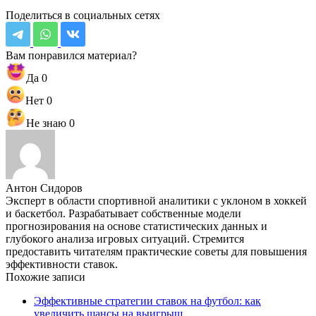
Поделиться в социальных сетях
Вам понравился материал?
Да
0
Нет
0
Не знаю
0
Антон Сидоров
Эксперт в области спортивной аналитики с уклоном в хоккей
и баскетбол. Разрабатывает собственные модели
прогнозирования на основе статистических данных и
глубокого анализа игровых ситуаций. Стремится
предоставить читателям практические советы для повышения
эффективности ставок.
Похожие записи
Эффективные стратегии ставок на футбол: как
увеличить шансы на выигрыш