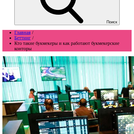
Поиск
Главная
Беттинг
Кто такие букмекеры и как работают букмекерские
конторы