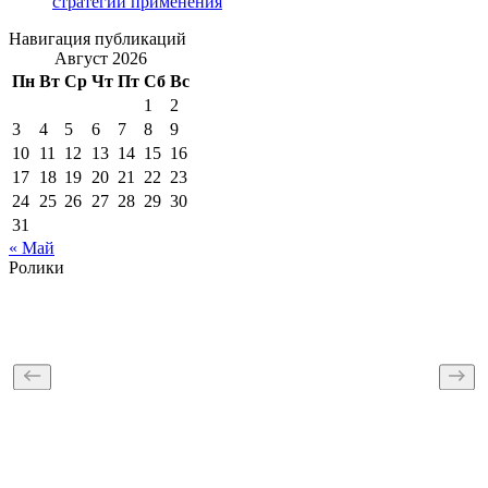
стратегии применения
Навигация публикаций
Август 2026
Пн
Вт
Ср
Чт
Пт
Сб
Вс
1
2
3
4
5
6
7
8
9
10
11
12
13
14
15
16
17
18
19
20
21
22
23
24
25
26
27
28
29
30
31
« Май
Ролики