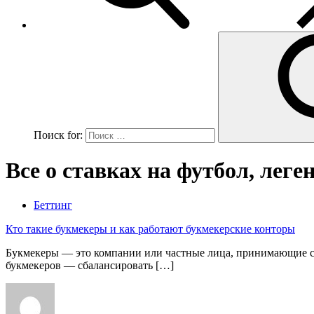
Поиск for:
Все о ставках на футбол, лег
Беттинг
Кто такие букмекеры и как работают букмекерские конторы
Букмекеры — это компании или частные лица, принимающие ст
букмекеров — сбалансировать […]