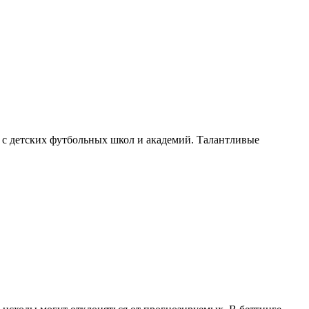
 с детских футбольных школ и академий. Талантливые