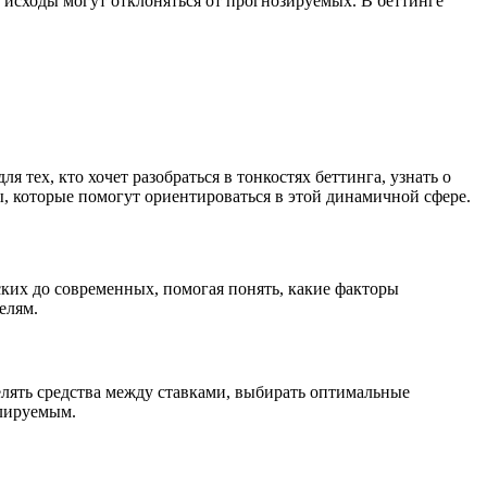
е исходы могут отклоняться от прогнозируемых. В беттинге
тех, кто хочет разобраться в тонкостях беттинга, узнать о
, которые помогут ориентироваться в этой динамичной сфере.
ских до современных, помогая понять, какие факторы
елям.
лять средства между ставками, выбирать оптимальные
олируемым.