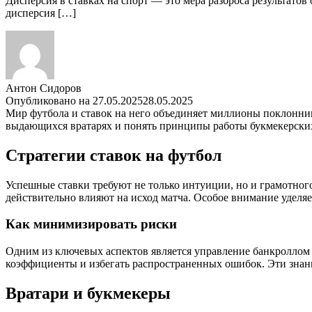
Дисперсия в ставках на спорт — это мера разброса результатов
дисперсия […]
Антон Сидоров
Опубликовано на
27.05.2025
28.05.2025
Мир футбола и ставок на него объединяет миллионы поклоннико
выдающихся вратарях и понять принципы работы букмекерских 
Стратегии ставок на футбол
Успешные ставки требуют не только интуиции, но и грамотног
действительно влияют на исход матча. Особое внимание уделяе
Как минимизировать риски
Одним из ключевых аспектов является управление банкроллом 
коэффициенты и избегать распространенных ошибок. Эти знан
Вратари и букмекеры