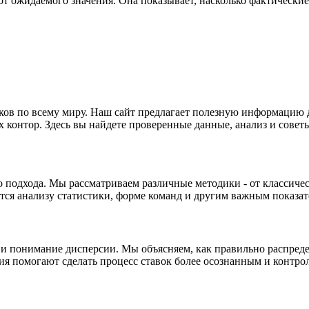
 от ожидаемого значения. Она показывает, насколько фактически
в по всему миру. Наш сайт предлагает полезную информацию для 
контор. Здесь вы найдете проверенные данные, анализ и советы
о подхода. Мы рассматриваем различные методики - от классиче
тся анализу статистики, форме команд и другим важным показат
и понимание дисперсии. Мы объясняем, как правильно распреде
ия помогают сделать процесс ставок более осознанным и контр