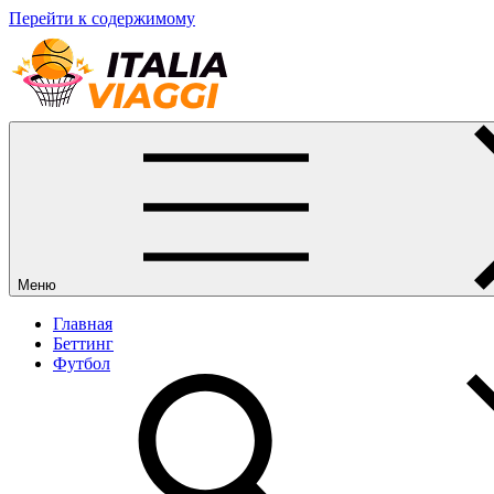
Перейти к содержимому
Меню
Главная
Беттинг
Футбол